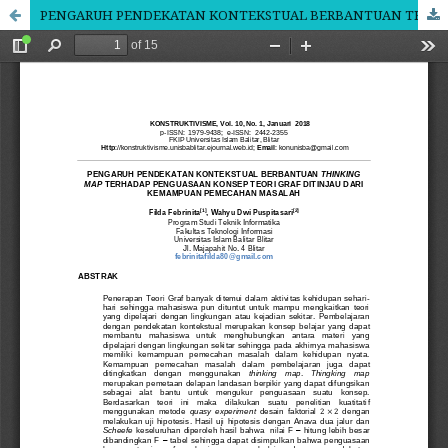
PENGARUH PENDEKATAN KONTEKSTUAL BERBANTUAN THINKING MAP TERHADAP PENGUASAAN KONSEP TEORI GRAF DITINJAU DARI KEMAMPUAN PEMECAHAN MASALAH