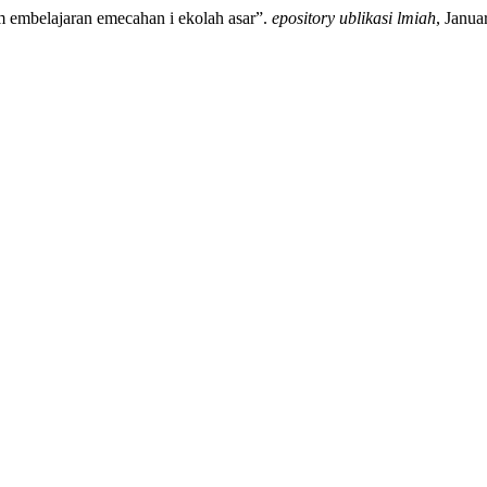
am embelajaran emecahan i ekolah asar”.
epository ublikasi lmiah
, Janua